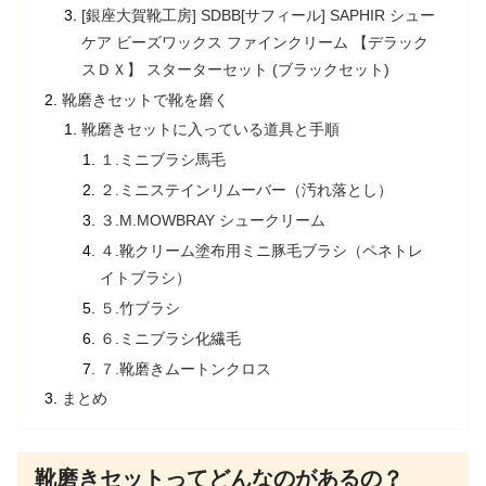
[銀座大賀靴工房] SDBB[サフィール] SAPHIR シュー
ケア ビーズワックス ファインクリーム 【デラック
スＤＸ】 スターターセット (ブラックセット)
靴磨きセットで靴を磨く
靴磨きセットに入っている道具と手順
１.ミニブラシ馬毛
２.ミニステインリムーバー（汚れ落とし）
３.M.MOWBRAY シュークリーム
４.靴クリーム塗布用ミニ豚毛ブラシ（ペネトレ
イトブラシ）
５.竹ブラシ
６.ミニブラシ化繊毛
７.靴磨きムートンクロス
まとめ
靴磨きセットってどんなのがあるの？