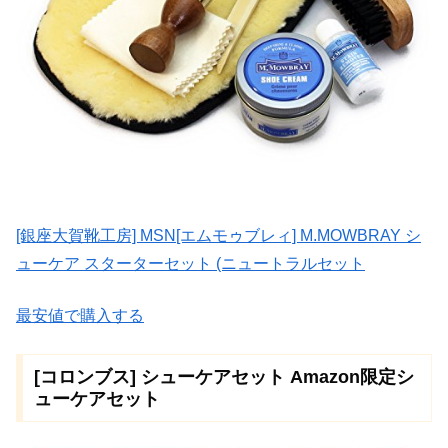
[銀座大賀靴工房] MSN[エムモゥブレィ] M.MOWBRAY シ
ューケア スターターセット (ニュートラルセット
最安値で購入する
[コロンブス] シューケアセット Amazon限定シ
ューケアセット