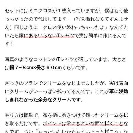
セットにはミニクロスが１枚入っていますが、僕はもう使
っちゃったので代用してます。（写真撮れなくてすんませ
ん）同じように「クロス使い終わっちゃったよ」なんて方
いたら
家にあるいらないTシャツ
で実は簡単に作れるんで
す！
写真のようなコットンのTシャツが適しています。大きさ
は
幅７−８cm×長さ６０cm
くらいです。
さっきのブラシでクリームをなじませましたが、実は表面
にクリームがいーっぱい残ってるんです。これが
革に浸透
しきれなかった余分なクリーム
です。
やり方は簡単で、布を指に巻きつけて残ったクリームを拭
き取るだけです。
ポイントは常にきれいな面で拭くこと
な
んです。つい「もったいないからもうちょっと拭こう」な