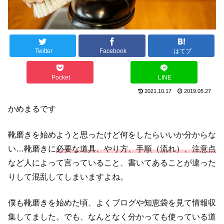
Twitter
Facebook
はてブ
Pocket
LINE
2021.10.17
2019.05.27
かめまるです
靴磨きを始めようと思ったけど何をしたらいいか分からな
い…
靴磨きに
必要な道具、やり方、手順（流れ）、注意点
など
人によって言っていること、書いてあることが違った
りして
混乱してしまいますよね。
僕も靴磨きを始めた頃、よくブログや知恵袋を見て情報収
集して
ました。でも、なんとなく分かっても使っている道