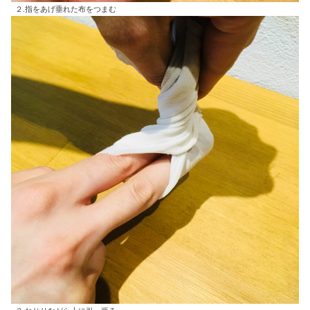
２.指をあげ垂れた布をつまむ