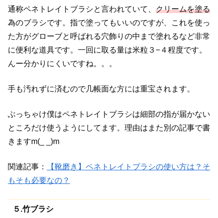
通称ペネトレイトブラシと言われていて、
クリームを塗る
為のブラシです。指で塗ってもいいのですが、これを使っ
た方がグローブと呼ばれる穴飾りの中まで塗れるなど非常
に便利な道具です。一回に取る量は米粒３−４程度です。
んー分かりにくいですね。。。
手も汚れずに済むので几帳面な方には重宝されます。
ぶっちゃけ僕はペネトレイトブラシは細部の指が届かない
ところ
だけ使うようにしてます。理由はまた別の記事で書
きますm(_ _)m
関連記事：
【靴磨き】ペネトレイトブラシの使い方は？そ
もそも必要なの？
５.竹ブラシ